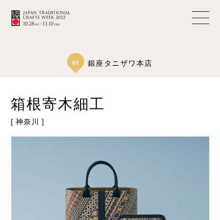
01
銀座タニザワ本店
箱根寄木細工
[ 神奈川 ]