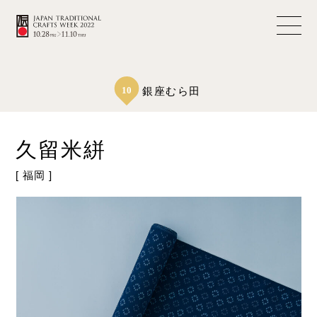
10
銀座むら田
久留米絣
[ 福岡 ]