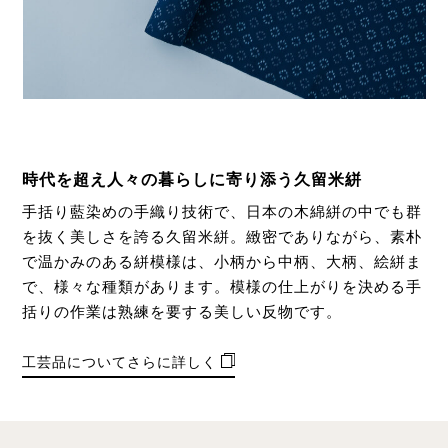
時代を超え人々の暮らしに寄り添う久留米絣
手括り藍染めの手織り技術で、日本の木綿絣の中でも群
を抜く美しさを誇る久留米絣。緻密でありながら、素朴
で温かみのある絣模様は、小柄から中柄、大柄、絵絣ま
で、様々な種類があります。模様の仕上がりを決める手
括りの作業は熟練を要する美しい反物です。
工芸品についてさらに詳しく