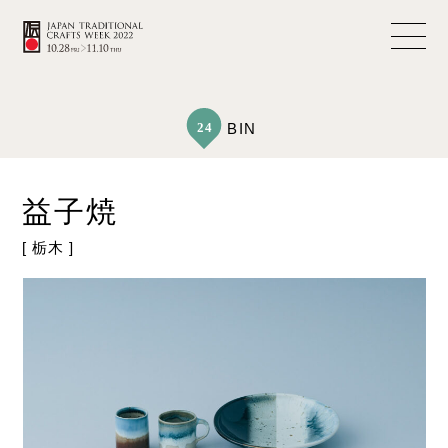
24
BIN
益子焼
[ 栃木 ]