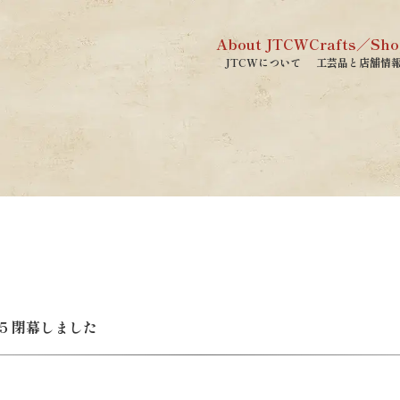
About JTCW
Crafts／Sho
JTCWについて
工芸品と店舗情
025 閉幕しました