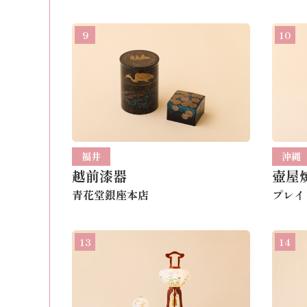
9
10
福井
沖縄
越前漆器
壺屋
青花堂銀座本店
プレイ
13
14