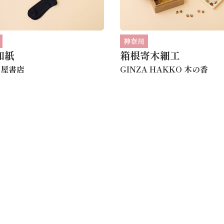
神奈川
和紙
箱根寄木細工
蔦屋書店
GINZA HAKKO 木の香