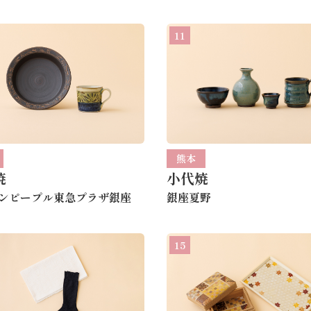
11
熊本
焼
小代焼
ンピープル東急プラザ銀座
銀座夏野
15