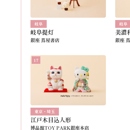
岐阜
岐阜
岐阜提灯
美濃
銀座 蔦屋書店
銀座 
17
東京・埼玉
江戸木目込人形
博品館TOY PARK銀座本店