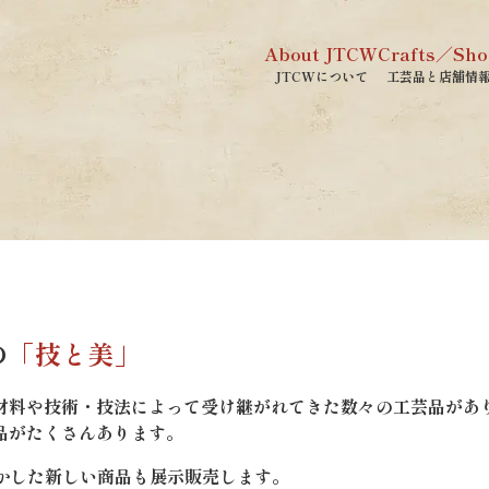
About JTCW
Crafts／Sho
JTCWについて
工芸品と店舗情
の
「技と美」
材料や技術・技法によって受け継がれてきた数々の工芸品があ
品がたくさんあります。
かした新しい商品も展示販売します。