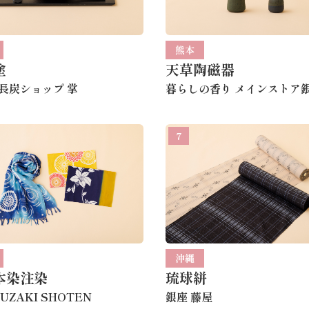
熊本
塗
天草陶磁器
長炭ショップ 掌
暮らしの香り メインストア
7
沖縄
本染注染
琉球絣
UZAKI SHOTEN
銀座 藤屋