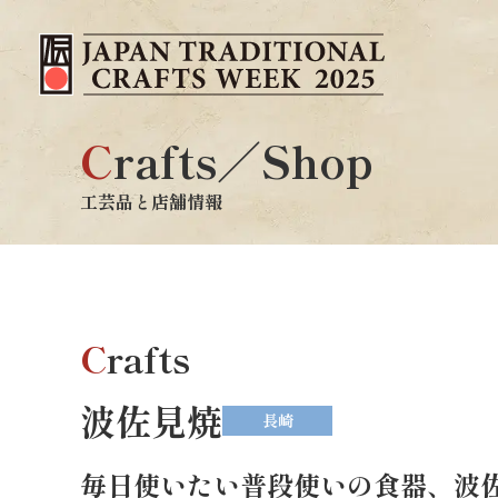
C
rafts／Shop
工芸品と店舗情報
C
rafts
波佐見焼
長崎
毎日使いたい普段使いの食器、波