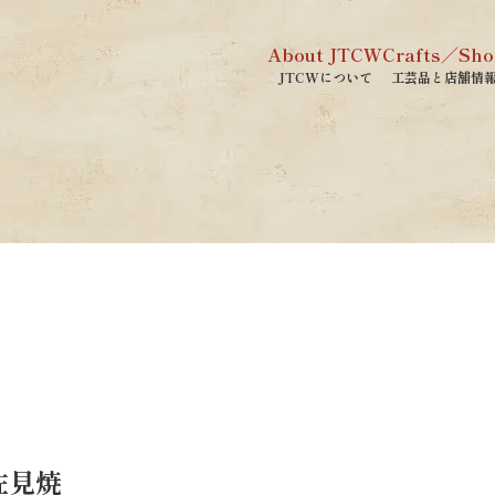
About JTCW
Crafts／Sho
JTCWについて
工芸品と店舗情
佐見焼