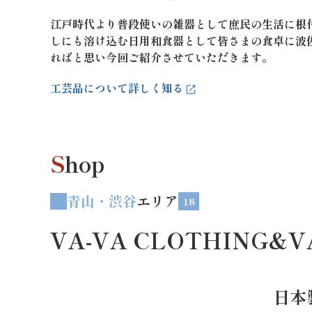
江戸時代より普段使いの雑器として庶民の生活に根
しにも溶け込む日用和食器として皆さまの食卓に波
ればと思い今回ご紹介させていただきます。
工芸品について詳しく知る
S
hop
青山・渋谷
エリア
18
VA-VA CLOTHING&V
日本