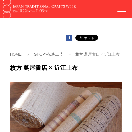
今年度の Japan Traditional Crafts Week の
toggle
ホームページはこちらから
naviga
HOME
SHOP×伝統工芸
枚方 蔦屋書店 × 近江上布
枚方 蔦屋書店 × 近江上布