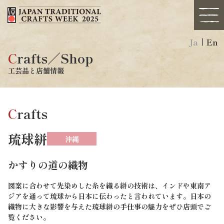
Ja
En
C
rafts／Shop
工芸品と店舗情報
C
rafts
琉球絣
沖縄
かすりの道の織物
図案に合わせて先染めした糸を織る絣の技術は、インドや東南ア
ジアを通って琉球から日本に伝わったと言われています。日本の
織物に大きな影響を与えた琉球絣の手仕事の魅力をぜひ店頭でご
覧ください。