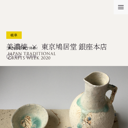
togg
men
岐阜
美濃焼
×
東京鳩居堂 銀座本店
銀座・日本橋