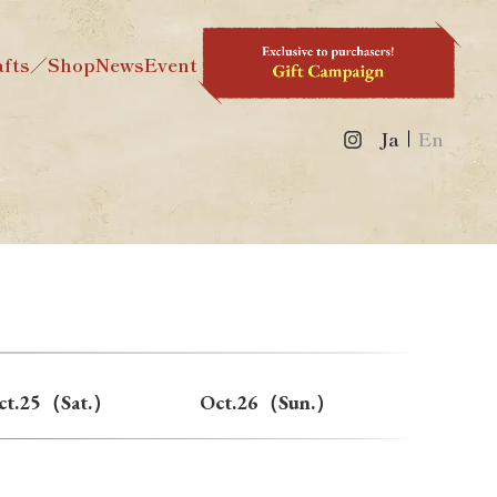
afts／Shop
News
Event
Ja
En
ct.25（Sat.）
Oct.26（Sun.）