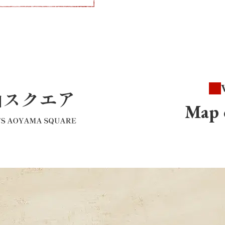
V
Map 