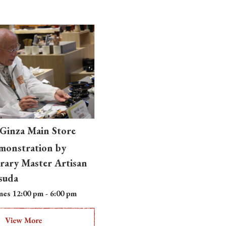
inza Main Store
monstration by
ary Master Artisan
suda
mes 12:00 pm - 6:00 pm