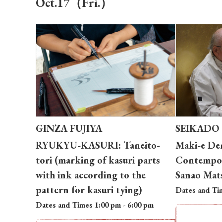
Oct.17（Fri.）
GINZA FUJIYA
SEIKADO G
RYUKYU-KASURI: Taneito-
Maki-e De
tori (marking of kasuri parts
Contempor
with ink according to the
Sanao Mat
pattern for kasuri tying)
Dates and Ti
Dates and Times 1:00 pm - 6:00 pm