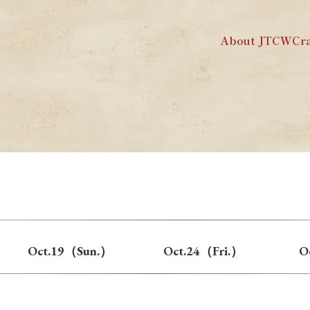
About JTCW
Cr
Oct.19（Sun.）
Oct.24（Fri.）
O