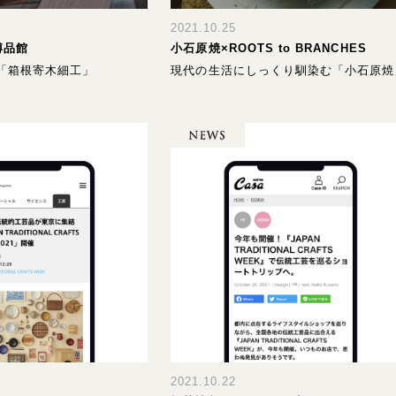
2021.10.25
博品館
小石原焼×ROOTS to BRANCHES
「箱根寄木細工」
現代の生活にしっくり馴染む「小石原焼
2021.10.22