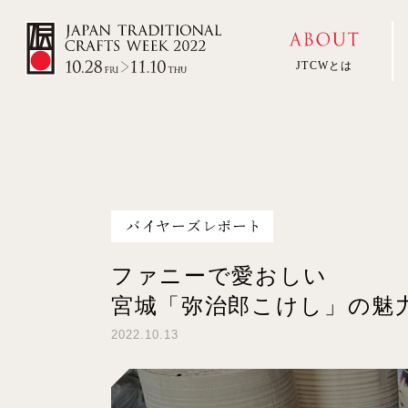
JTCWとは
ファニーで愛おしい
宮城「弥治郎こけし」の魅
2022.10.13