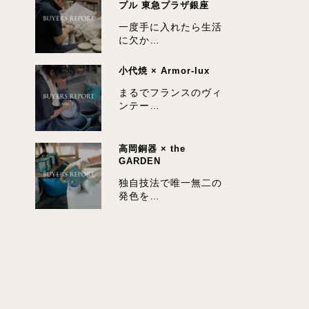
プル 東急プラザ銀座
一度手に入れたら生活
に欠か…
小代焼 × Armor-lux
まるでフランスのヴィ
ンテー…
高岡銅器 × the
GARDEN
独自技法で唯一無二の
発色を…